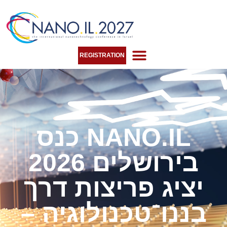
REGISTRATION
SPONSORS & EXHIBITORS
כנס NANO.IL
2026 בירושלים
יציג פריצות דרך
בננו־טכנולוגיה –